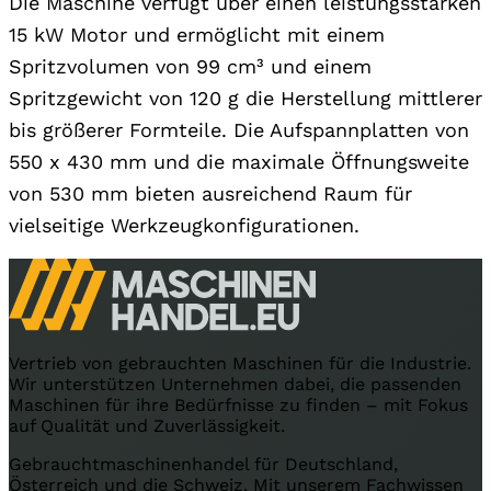
Die Maschine verfügt über einen leistungsstarken
15 kW Motor und ermöglicht mit einem
Spritzvolumen von 99 cm³ und einem
Spritzgewicht von 120 g die Herstellung mittlerer
bis größerer Formteile. Die Aufspannplatten von
550 x 430 mm und die maximale Öffnungsweite
von 530 mm bieten ausreichend Raum für
vielseitige Werkzeugkonfigurationen.
Vertrieb von gebrauchten Maschinen für die Industrie.
Wir unterstützen Unternehmen dabei, die passenden
Maschinen für ihre Bedürfnisse zu finden – mit Fokus
auf Qualität und Zuverlässigkeit.
Gebrauchtmaschinenhandel für Deutschland,
Österreich und die Schweiz. Mit unserem Fachwissen