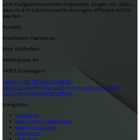
und maßgeschneiderten Angeboten sorgen wir dafür,
dass Ihre Produktionsanforderungen effizient erfüllt
werden.
Kontakt
Maschinen-Handel.eu
Nick Schönfeld
Keltergasse 40
74193 Schwaigern
Telefon
+49 176 630 50 665
E-
Mail
n.schoenfeld@maschinen-handel.eu
Kontakt
speichern
Visitenkarte öffnen
Navigation
Startseite
Gebrauchte Maschinen
Maschinenbroker
Easypurge
Über uns